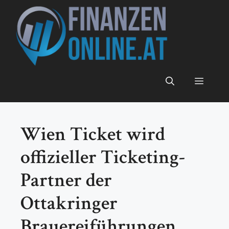
Zum
Inhalt
springen
Menü
Wien Ticket wird
offizieller Ticketing-
Partner der
Ottakringer
Brauereiführungen