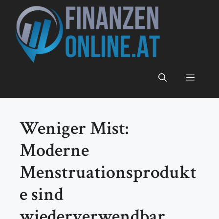
Zum
Inhalt
springen
Menü
Weniger Mist:
Moderne
Menstruationsprodukt
e sind
wiederverwendbar