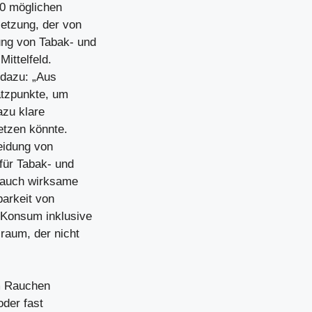
00 möglichen
etzung, der von
ng von Tabak- und
Mittelfeld.
 dazu: „Aus
atzpunkte, um
azu klare
etzen könnte.
eidung von
 für Tabak- und
 auch wirksame
arkeit von
Konsum inklusive
raum, der nicht
m Rauchen
oder fast