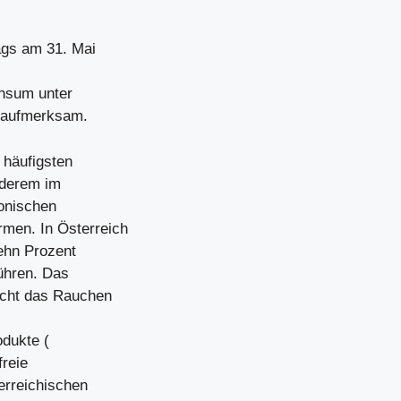
ags am 31. Mai
onsum unter
“ aufmerksam.
 häufigsten
nderem im
onischen
men. In Österreich
zehn Prozent
ühren. Das
acht das Rauchen
odukte (
freie
erreichischen