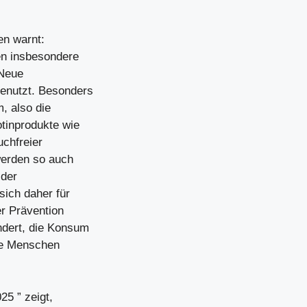
en warnt:
en insbesondere
 Neue
enutzt. Besonders
, also die
tinprodukte wie
uchfreier
werden so auch
 der
sich daher für
er Prävention
ndert, die Konsum
ge Menschen
25 ” zeigt,