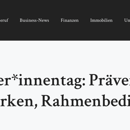
eruf
Business-News
Finanzen
Immobilien
Un
r*innentag: Präv
ärken, Rahmenbed