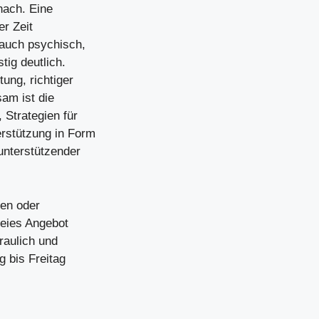
nach. Eine
r Zeit
 auch psychisch,
tig deutlich.
ung, richtiger
am ist die
 Strategien für
erstützung in Form
unterstützender
en oder
reies Angebot
raulich und
 bis Freitag