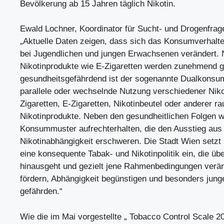
Bevölkerung ab 15 Jahren täglich Nikotin.
Ewald Lochner, Koordinator für Sucht- und Drogenfrag
„Aktuelle Daten zeigen, dass sich das Konsumverhalt
bei Jugendlichen und jungen Erwachsenen verändert.
Nikotinprodukte wie E-Zigaretten werden zunehmend g
gesundheitsgefährdend ist der sogenannte Dualkonsum
parallele oder wechselnde Nutzung verschiedener Niko
Zigaretten, E-Zigaretten, Nikotinbeutel oder anderer ra
Nikotinprodukte. Neben den gesundheitlichen Folgen 
Konsummuster aufrechterhalten, die den Ausstieg aus
Nikotinabhängigkeit erschweren. Die Stadt Wien setzt 
eine konsequente Tabak- und Nikotinpolitik ein, die üb
hinausgeht und gezielt jene Rahmenbedingungen verä
fördern, Abhängigkeit begünstigen und besonders jun
gefährden.“
Wie die im Mai vorgestellte „ Tobacco Control Scale 20