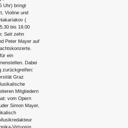
 Uhr) bringt
, Violine und
Nakariakov (
5.30 bis 19.00
: Seit zehn
nd Peter Mayer auf
nachtskonzerte.
für ein
menstellen. Dabei
g zurückgreifen:
rsität Graz
Musikalische
teren Mitgliedern
 hat: vom Opern
ruder Simon Mayer,
ikalisch
-Musikredakteur
onika-Virtuosin