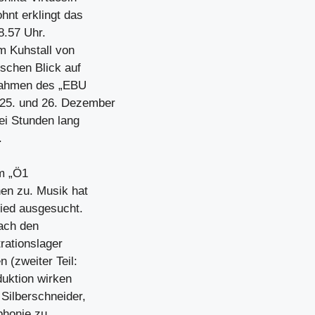
hnt erklingt das
8.57 Uhr.
m Kuhstall von
ischen Blick auf
fnahmen des „EBU
25. und 26. Dezember
ei Stunden lang
.
im „Ö1
en zu. Musik hat
ried ausgesucht.
nach den
rationslager
 (zweiter Teil:
duktion wirken
Silberschneider,
phonie zu