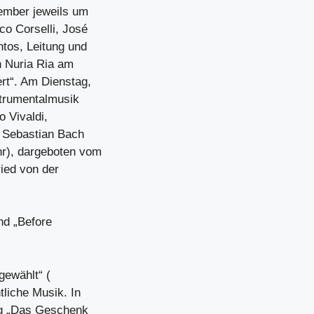
zember jeweils um
o Corselli, José
ntos, Leitung und
n Nuria Ria am
rt“. Am Dienstag,
strumentalmusik
 Vivaldi,
n Sebastian Bach
hr), dargeboten vom
ried von der
nd „Before
gewählt“ (
liche Musik. In
nig „Das Geschenk