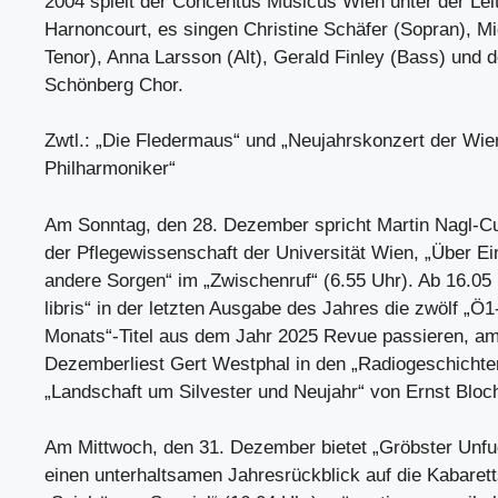
2004 spielt der Concentus Musicus Wien unter der Lei
Harnoncourt, es singen Christine Schäfer (Sopran), M
Tenor), Anna Larsson (Alt), Gerald Finley (Bass) und d
Schönberg Chor.
Zwtl.: „Die Fledermaus“ und „Neujahrskonzert der Wie
Philharmoniker“
Am Sonntag, den 28. Dezember spricht Martin Nagl-Cup
der Pflegewissenschaft der Universität Wien, „Über E
andere Sorgen“ im „Zwischenruf“ (6.55 Uhr). Ab 16.05 
libris“ in der letzten Ausgabe des Jahres die zwölf „Ö
Monats“-Titel aus dem Jahr 2025 Revue passieren, am
Dezemberliest Gert Westphal in den „Radiogeschichten
„Landschaft um Silvester und Neujahr“ von Ernst Bloc
Am Mittwoch, den 31. Dezember bietet „Gröbster Unfu
einen unterhaltsamen Jahresrückblick auf die Kabaret