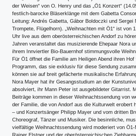
der Weisen“ von O. Henry und das „Ö1 Konzert“ (14.05
festlich-barocke Bläserklänge mit dem Gabetta Consort
Leitung: Andrés Gabetta, Gábor Boldoczki und Sergei 
Trompete, Flügelhorn). „Weihnachten mit Ö1“ ist von 1
Uhr live aus dem oberösterreichischen Andorf zu hören
Jahren veranstaltet das musizierende Ehepaar Nora u
ihrem Innviertler Bio-Bauernhof stimmungsvolle Weih
Für Ö1 öffnet die Familie am Heiligen Abend ihren Hof 
Programm, das sie exklusiv für diese Sendung zusam
können sie auf breit gefächerte musikalische Erfahrun
Nora Mayer hat ihr Gesangsstudium an der Kunstunive
absolviert, ihr Mann Peter ist ausgebildeter Gitarrist. 
Beiträge kommen in dieser Weihnachtssendung von wei
der Familie, die von Andorf aus die Kulturwelt erobert
– und Konzertsänger Philipp Mayer und vom dritten B
Choreograf, Tänzer und Musiker. Die besinnliche, mus
vielfältige Weihnachtssendung wird moderiert von Ö1
Rainer Elstner und der oberösterreichischen Ziehharm