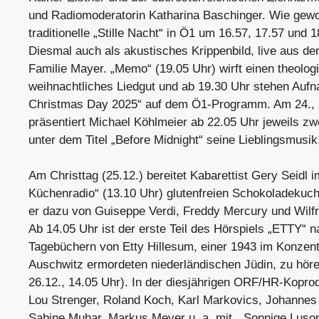
und Radiomoderatorin Katharina Baschinger. Wie gewo
traditionelle „Stille Nacht“ in Ö1 um 16.57, 17.57 und 1
Diesmal auch als akustisches Krippenbild, live aus de
Familie Mayer. „Memo“ (19.05 Uhr) wirft einen theolog
weihnachtliches Liedgut und ab 19.30 Uhr stehen Au
Christmas Day 2025“ auf dem Ö1-Programm. Am 24., 
präsentiert Michael Köhlmeier ab 22.05 Uhr jeweils zw
unter dem Titel „Before Midnight“ seine Lieblingsmusik
Am Christtag (25.12.) bereitet Kabarettist Gery Seidl 
Küchenradio“ (13.10 Uhr) glutenfreien Schokoladekuch
er dazu von Guiseppe Verdi, Freddy Mercury und Wilf
Ab 14.05 Uhr ist der erste Teil des Hörspiels „ETTY“ 
Tagebüchern von Etty Hillesum, einer 1943 im Konzent
Auschwitz ermordeten niederländischen Jüdin, zu hören
26.12., 14.05 Uhr). In der diesjährigen ORF/HR-Kopro
Lou Strenger, Roland Koch, Karl Markovics, Johannes 
Sabine Muhar, Markus Meyer u. a. mit. „Sonnige Luso