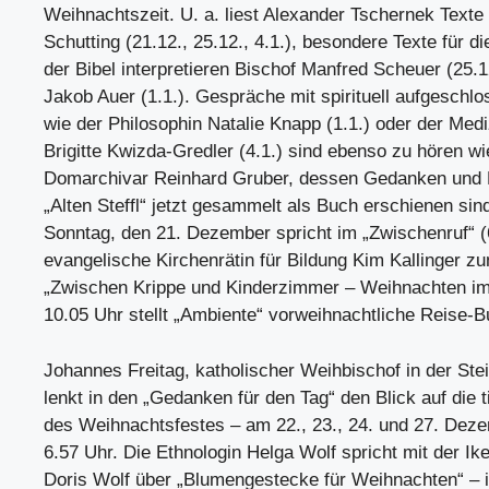
Weihnachtszeit. U. a. liest Alexander Tschernek Texte
Schutting (21.12., 25.12., 4.1.), besondere Texte für d
der Bibel interpretieren Bischof Manfred Scheuer (25.1
Jakob Auer (1.1.). Gespräche mit spirituell aufgesch
wie der Philosophin Natalie Knapp (1.1.) oder der Medi
Brigitte Kwizda-Gredler (4.1.) sind ebenso zu hören wi
Domarchivar Reinhard Gruber, dessen Gedanken und 
„Alten Steffl“ jetzt gesammelt als Buch erschienen sin
Sonntag, den 21. Dezember spricht im „Zwischenruf“ (
evangelische Kirchenrätin für Bildung Kim Kallinger 
„Zwischen Krippe und Kinderzimmer – Weihnachten im
10.05 Uhr stellt „Ambiente“ vorweihnachtliche Reise-B
Johannes Freitag, katholischer Weihbischof in der Ste
lenkt in den „Gedanken für den Tag“ den Blick auf die t
des Weihnachtsfestes – am 22., 23., 24. und 27. Dez
6.57 Uhr. Die Ethnologin Helga Wolf spricht mit der Ik
Doris Wolf über „Blumengestecke für Weihnachten“ – 