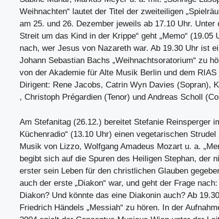
Weihnachten“ lautet der Titel der zweiteiligen „Spielrä
am 25. und 26. Dezember jeweils ab 17.10 Uhr. Unter 
Streit um das Kind in der Krippe“ geht „Memo“ (19.05 
nach, wer Jesus von Nazareth war. Ab 19.30 Uhr ist 
Johann Sebastian Bachs „Weihnachtsoratorium“ zu höre
von der Akademie für Alte Musik Berlin und dem RIA
Dirigent: Rene Jacobs, Catrin Wyn Davies (Sopran), 
, Christoph Prégardien (Tenor) und Andreas Scholl (Co
Am Stefanitag (26.12.) bereitet Stefanie Reinsperger 
Küchenradio“ (13.10 Uhr) einen vegetarischen Strudel 
Musik von Lizzo, Wolfgang Amadeus Mozart u. a. „Me
begibt sich auf die Spuren des Heiligen Stephan, der ni
erster sein Leben für den christlichen Glauben gegebe
auch der erste „Diakon“ war, und geht der Frage nach:
Diakon? Und könnte das eine Diakonin auch? Ab 19.30
Friedrich Händels „Messiah“ zu hören. In der Aufnah