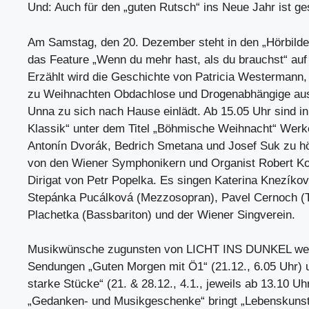
Und: Auch für den „guten Rutsch“ ins Neue Jahr ist ge
Am Samstag, den 20. Dezember steht in den „Hörbilder
das Feature „Wenn du mehr hast, als du brauchst“ a
Erzählt wird die Geschichte von Patricia Westermann, 
zu Weihnachten Obdachlose und Drogenabhängige aus
Unna zu sich nach Hause einlädt. Ab 15.05 Uhr sind i
Klassik“ unter dem Titel „Böhmische Weihnacht“ Werke
Antonín Dvorák, Bedrich Smetana und Josef Suk zu hör
von den Wiener Symphonikern und Organist Robert K
Dirigat von Petr Popelka. Es singen Katerina Knezíkov
Stepánka Pucálková (Mezzosopran), Pavel Cernoch (
Plachetka (Bassbariton) und der Wiener Singverein.
Musikwünsche zugunsten von LICHT INS DUNKEL wer
Sendungen „Guten Morgen mit Ö1“ (21.12., 6.05 Uhr) un
starke Stücke“ (21. & 28.12., 4.1., jeweils ab 13.10 Uhr)
„Gedanken- und Musikgeschenke“ bringt „Lebenskunst“