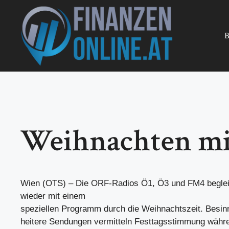
Zum
Inhalt
springen
B
Weihnachten mi
Wien (OTS) – Die ORF-Radios Ö1, Ö3 und FM4 beglei
wieder mit einem
speziellen Programm durch die Weihnachtszeit. Besinn
heitere Sendungen vermitteln Festtagsstimmung währe