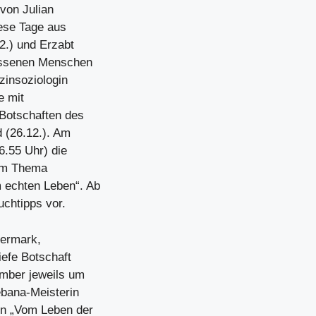
 von Julian
iese Tage aus
2.) und Erzabt
lossenen Menschen
zinsoziologin
e mit
Botschaften des
d (26.12.). Am
6.55 Uhr) die
zum Thema
 echten Leben“. Ab
uchtipps vor.
iermark,
iefe Botschaft
ember jeweils um
ebana-Meisterin
in „Vom Leben der