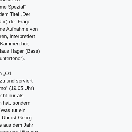
ume Spezial“
dem Titel „Der
Uhr) der Frage
eine Aufnahme von
n, interpretiert
S Kammerchor,
Klaus Häger (Bass)
untertenor).
im „Ö1
zu und serviert
mo“ (19.05 Uhr)
cht nur als
n hat, sondern
 Was tut ein
 Uhr ist Georg
me aus dem Jahr