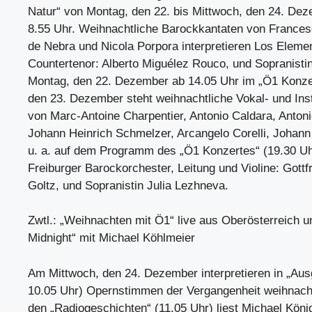
Natur“ von Montag, den 22. bis Mittwoch, den 24. De
8.55 Uhr. Weihnachtliche Barockkantaten von Francesc
de Nebra und Nicola Porpora interpretieren Los Eleme
Countertenor: Alberto Miguélez Rouco, und Sopranisti
Montag, den 22. Dezember ab 14.05 Uhr im „Ö1 Konze
den 23. Dezember steht weihnachtliche Vokal- und In
von Marc-Antoine Charpentier, Antonio Caldara, Antonio
Johann Heinrich Schmelzer, Arcangelo Corelli, Johan
u. a. auf dem Programm des „Ö1 Konzertes“ (19.30 U
Freiburger Barockorchester, Leitung und Violine: Gottf
Goltz, und Sopranistin Julia Lezhneva.
Zwtl.: „Weihnachten mit Ö1“ live aus Oberösterreich u
Midnight“ mit Michael Köhlmeier
Am Mittwoch, den 24. Dezember interpretieren in „Aus
10.05 Uhr) Opernstimmen der Vergangenheit weihnacht
den „Radiogeschichten“ (11.05 Uhr) liest Michael Kö