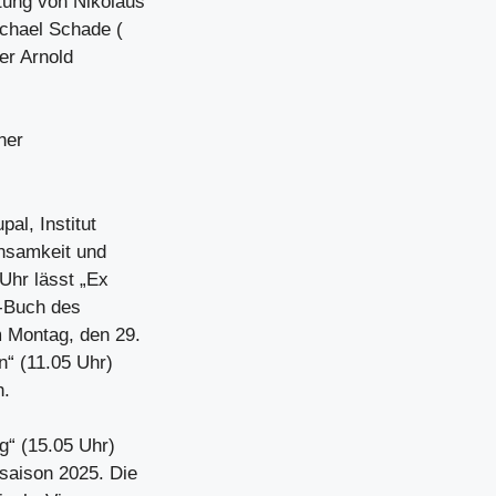
tung von Nikolaus
ichael Schade (
er Arnold
ner
al, Institut
insamkeit und
Uhr lässt „Ex
1-Buch des
 Montag, den 29.
“ (11.05 Uhr)
h.
g“ (15.05 Uhr)
tsaison 2025. Die