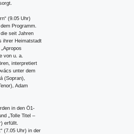
sorgt.
n“ (9.05 Uhr)
uf dem Programm.
die seit Jahren
 ihrer Heimatstadt
n „Apropos
 von u. a.
en, interpretiert
ovács unter dem
á (Sopran),
Tenor), Adam
den in den Ö1-
d „Tolle Titel –
 erfüllt.
 (7.05 Uhr) in der