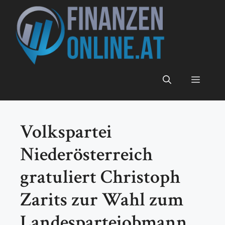
Zum
Inhalt
springen
Menü
Volkspartei
Niederösterreich
gratuliert Christoph
Zarits zur Wahl zum
Landesparteiobmann