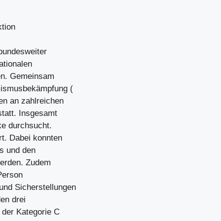
ktion
 bundesweiter
ationalen
lten. Gemeinsam
emismusbekämpfung (
en an zahlreichen
statt. Insgesamt
ke durchsucht.
t. Dabei konnten
s und den
werden. Zudem
Person
nd Sicherstellungen
en drei
 der Kategorie C