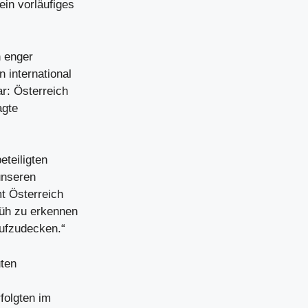
in vorläufiges
n enger
 international
ar: Österreich
agte
eteiligten
unseren
mt Österreich
rüh zu erkennen
aufzudecken.“
ten
folgten im