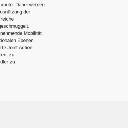
nroute. Dabei werden
 Ausnützung der
lreiche
geschmuggelt.
nehmende Mobilität
ationalen Ebenen
te Joint Action
ren, zu
dler zu