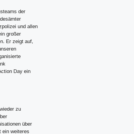
ngsteams der
ndesämter
olizei und allen
ein großer
. Er zeigt auf,
 unseren
anisierte
ank
ction Day ein
wieder zu
über
isationen über
 ein weiteres