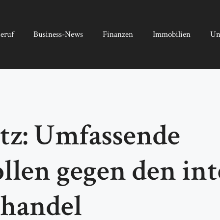
eruf
Business-News
Finanzen
Immobilien
Un
tz: Umfassende
llen gegen den int
nhandel