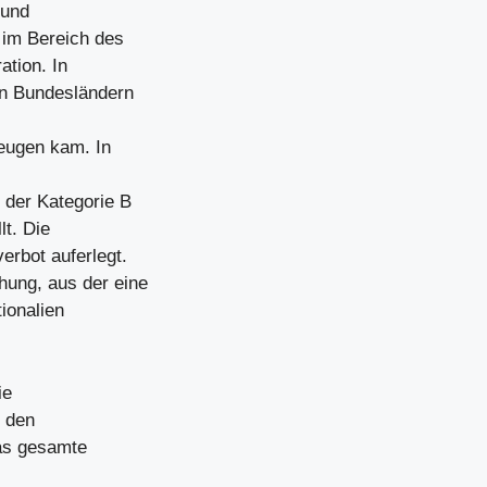
 und
 im Bereich des
ation. In
en Bundesländern
zeugen kam. In
 der Kategorie B
t. Die
rbot auferlegt.
ung, aus der eine
ionalien
ie
n den
das gesamte