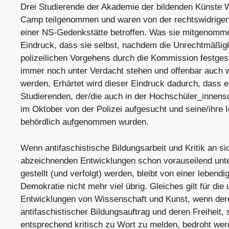
Drei Studierende der Akademie der bildenden Künste
Camp teilgenommen und waren von der rechtswidrigen 
einer NS-Gedenkstätte betroffen. Was sie mitgenomme
Eindruck, dass sie selbst, nachdem die Unrechtmäßig
polizeilichen Vorgehens durch die Kommission festgest
immer noch unter Verdacht stehen und offenbar auch w
werden. Erhärtet wird dieser Eindruck dadurch, dass e
Studierenden, der/die auch in der Hochschüler_innensch
im Oktober von der Polizei aufgesucht und seine/ihre I
behördlich aufgenommen wurden.
Wenn antifaschistische Bildungsarbeit und Kritik an si
abzeichnenden Entwicklungen schon vorauseilend unt
gestellt (und verfolgt) werden, bleibt von einer lebendi
Demokratie nicht mehr viel übrig. Gleiches gilt für die 
Entwicklungen von Wissenschaft und Kunst, wenn der
antifaschistischer Bildungsauftrag und deren Freiheit, 
entsprechend kritisch zu Wort zu melden, bedroht we