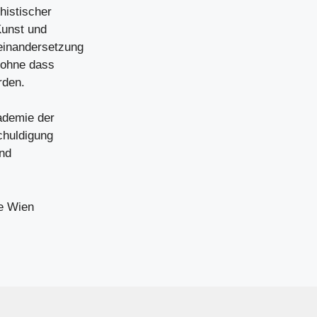
histischer
Kunst und
seinandersetzung
, ohne dass
rden.
kademie der
chuldigung
und
e Wien