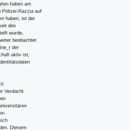
 Wien haben am
Polizei-Razzia auf
n haben, ist der
keit des
ellt wurde,
eiter beobachtet
ine_r der
aft aktiv ist,
dentitätsdaten
ch
er Verdacht
gen
universitären
en
sich
rden. Diesem