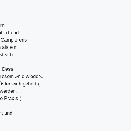
ium
tiert und
s Campierens
 als ein
istische
r
. Dass
iesem »nie wieder«
sterreich gehört (
 werden.
he Praxis (
ht und