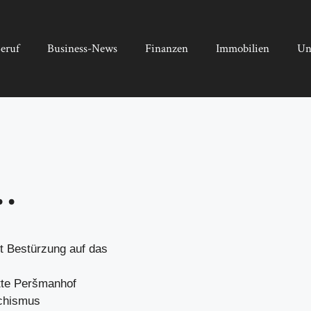
eruf
Business-News
Finanzen
Immobilien
Un
…
 Bestürzung auf das
tte Peršmanhof
schismus