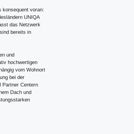
s konsequent voran:
ndesländern UNIQA
asst das Netzwerk
sind bereits in
nen und
ativ hochwertigen
bhängig vom Wohnort
ung bei der
 Partner Centern
inem Dach und
stungsstarken