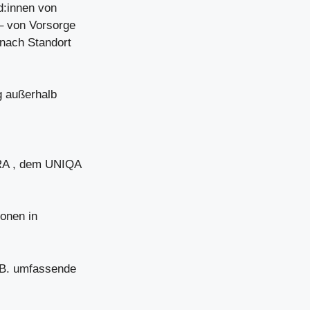
d:innen von
– von Vorsorge
 nach Standort
g außerhalb
ARA , dem UNIQA
onen in
. B. umfassende