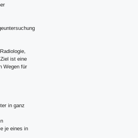
her
rgeuntersuchung
Radiologie,
iel ist eine
en Wegen für
ter in ganz
in
e je eines in