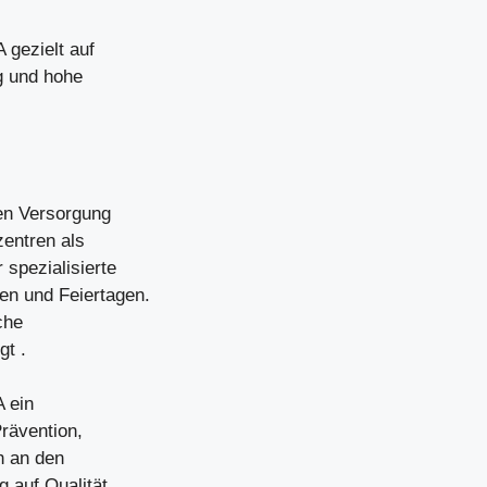
gezielt auf
g und hohe
en Versorgung
zentren als
spezialisierte
en und Feiertagen.
che
gt .
 ein
rävention,
h an den
g auf Qualität