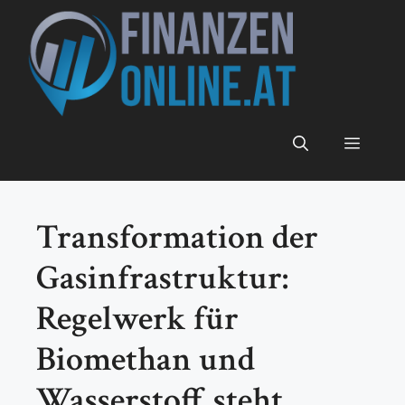
Zum
Inhalt
springen
Menü
Transformation der
Gasinfrastruktur:
Regelwerk für
Biomethan und
Wasserstoff steht