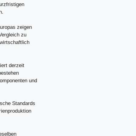
rzfristigen
n.
Europas zeigen
Vergleich zu
irtschaftlich
ert derzeit
 bestehen
lkomponenten und
ische Standards
rienproduktion
ieselben