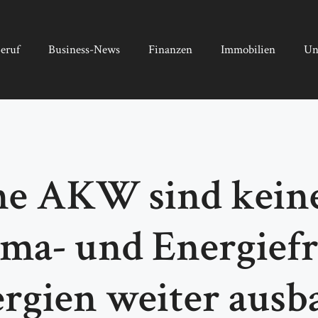
eruf
Business-News
Finanzen
Immobilien
Un
ine AKW sind kein
ima- und Energief
rgien weiter ausb