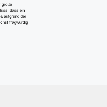
r große
uss, dass ein
pa aufgrund der
chst fragwürdig