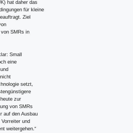
K) hat daher das
ingungen für kleine
auftragt. Ziel
von
t von SMRs in
lar: Small
och eine
 und
nicht
hnologie setzt,
stengünstigere
 heute zur
ierung von SMRs
ir auf den Ausbau
 Vorreiter und
nt weitergehen.“