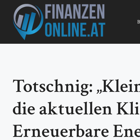
Zum
Inhalt
springen
B
Totschnig: „Kle
die aktuellen Kl
Erneuerbare Ene