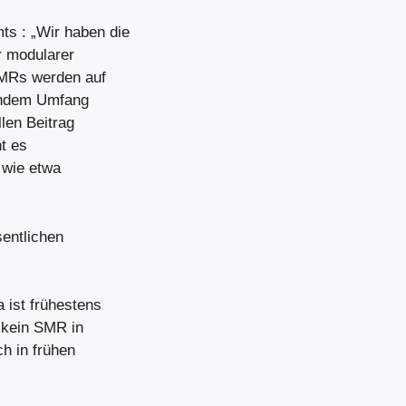
s : „Wir haben die
r modularer
 SMRs werden auf
hendem Umfang
llen Beitrag
t es
 wie etwa
sentlichen
 ist frühestens
h kein SMR in
h in frühen