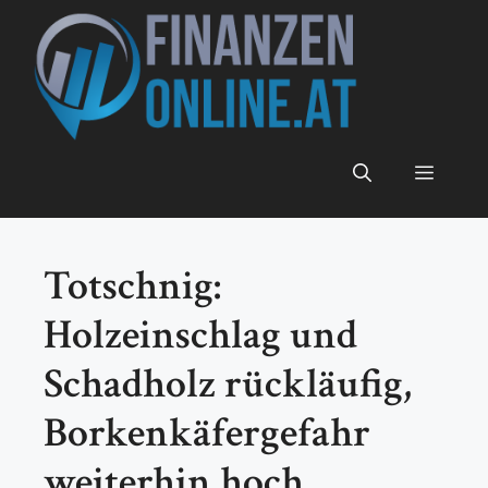
Zum
Inhalt
springen
Menü
Totschnig:
Holzeinschlag und
Schadholz rückläufig,
Borkenkäfergefahr
weiterhin hoch