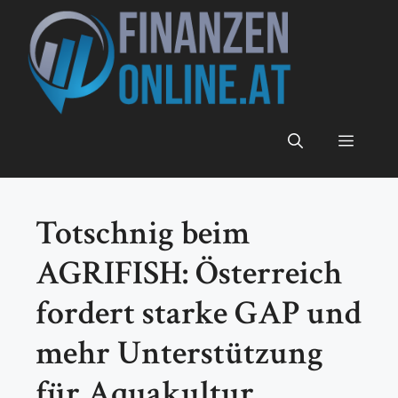
Zum
Inhalt
springen
Menü
Totschnig beim
AGRIFISH: Österreich
fordert starke GAP und
mehr Unterstützung
für Aquakultur