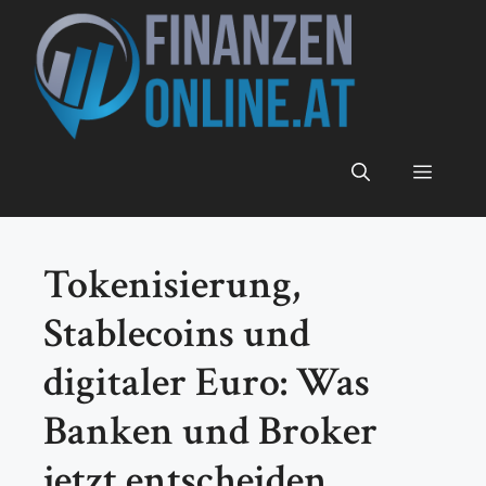
Zum
Inhalt
springen
Menü
Tokenisierung,
Stablecoins und
digitaler Euro: Was
Banken und Broker
jetzt entscheiden