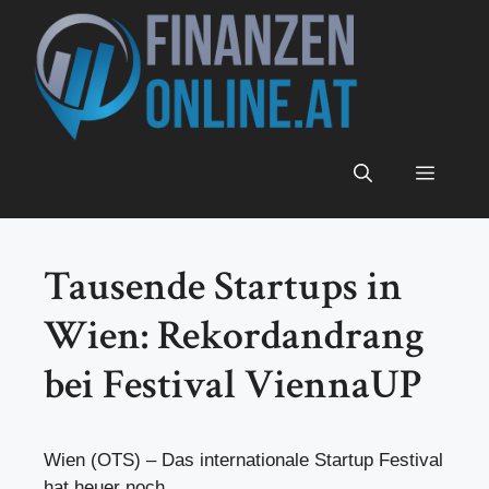
Zum
Inhalt
springen
Menü
Tausende Startups in
Wien: Rekordandrang
bei Festival ViennaUP
Wien (OTS) – Das internationale Startup Festival
hat heuer noch