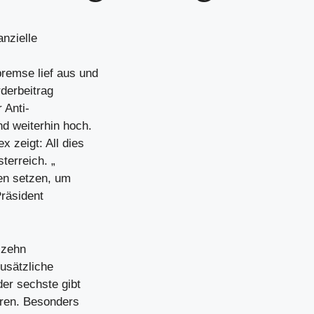
anzielle
remse lief aus und
derbeitrag
 Anti-
d weiterhin hoch.
 zeigt: All dies
terreich. „
en setzen, um
Präsident
 zehn
usätzliche
der sechste gibt
üren. Besonders