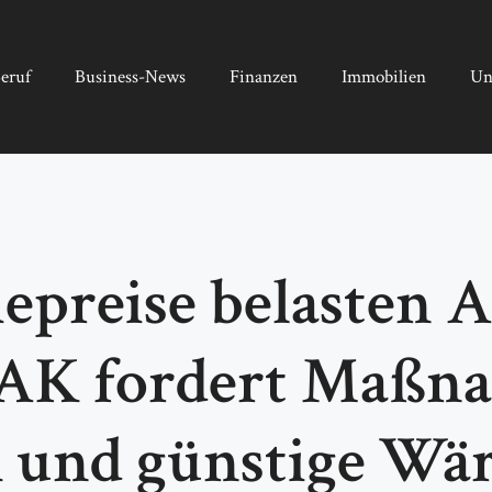
eruf
Business-News
Finanzen
Immobilien
Un
iepreise belasten 
: AK fordert Maßn
m und günstige W