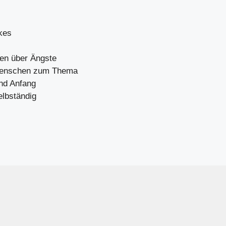
kes
gen über Ängste
 Menschen zum Thema
nd Anfang
elbständig