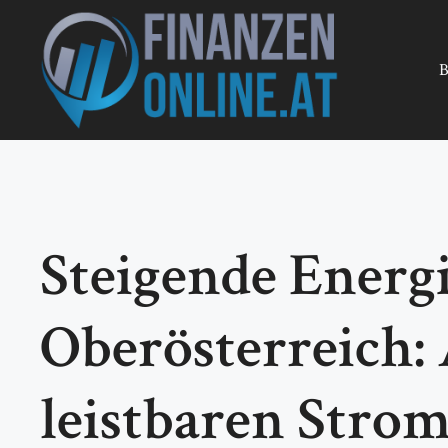
Zum
Inhalt
springen
B
Steigende Energ
Oberösterreich
leistbaren Stro