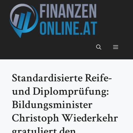
Zum
Inhalt
springen
Menü
Standardisierte Reife-
und Diplomprüfung:
Bildungsminister
Christoph Wiederkehr
gratuliert den