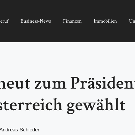
eruf
Business-News
Finanzen
Immobilien
Un
neut zum Präsiden
terreich gewählt
 Andreas Schieder