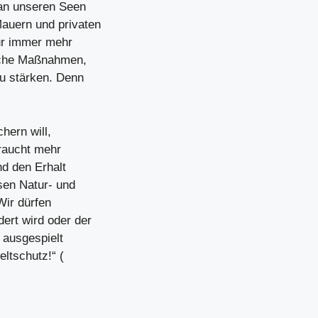
 an unseren Seen
auern und privaten
tur immer mehr
ische Maßnahmen,
zu stärken. Denn
hern will,
braucht mehr
d den Erhalt
sen Natur- und
Wir dürfen
ert wird oder der
 ausgespielt
eltschutz!“ (