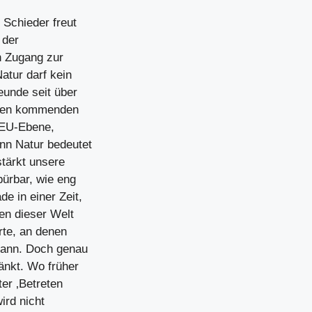
 Schieder freut
 der
n Zugang zur
atur darf kein
eunde seit über
 den kommenden
f EU-Ebene,
nn Natur bedeutet
stärkt unsere
ürbar, wie eng
e in einer Zeit,
en dieser Welt
rte, an denen
kann. Doch genau
änkt. Wo früher
er ‚Betreten
ird nicht