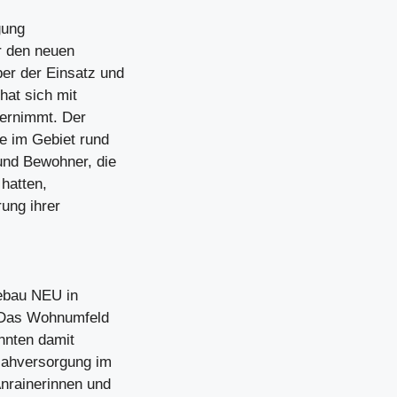
gung
r den neuen
er der Einsatz und
hat sich mit
bernimmt. Der
e im Gebiet rund
und Bewohner, die
 hatten,
ung ihrer
ebau NEU in
. Das Wohnumfeld
nnten damit
Nahversorgung im
Anrainerinnen und