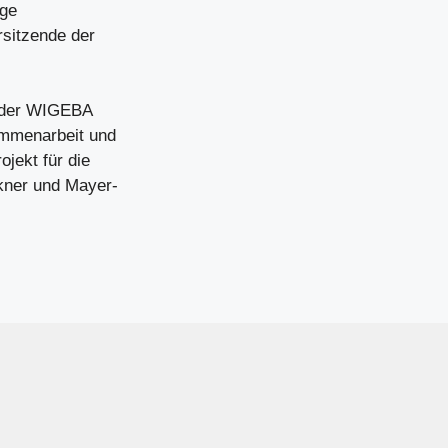
ige
rsitzende der
d der WIGEBA
ammenarbeit und
jekt für die
kner und Mayer-