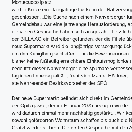
Montecuccoliplatz
wird in Kürze eine langjährige Lücke in der Nahversor
geschlossen. „Die Suche nach einem Nahversorger fü
Gemeindebau war eine jahrelange Herausforderung, ab
die vielen Gespräche haben sich ausgezahlt. Letztlich 
der BILLA AG ein Betreiber gefunden, der die Filiale ü
neue Supermarkt wird die langjährige Versorgungslück
um den Küniglberg schließen. Für die Bewohnerinnen 
bisher keine fußläufig erreichbare Einkaufsmöglichkeit
bedeutet dieser Nahversorger eine spürbare Verbesser
täglichen Lebensqualität“, freut sich Marcel Höckner,
stellvertretender Bezirksvorsteher der SPÖ.
Der neue Supermarkt befindet sich direkt im Gemeind
der Opitzgasse, der im Februar 2025 bezogen wurde
wird dadurch einmal mehr nachhaltig gestärkt. „Wir ko
sowohl geförderten Wohnraum schaffen als auch die 
Grätzl wieder sichern. Die ersten Gespräche mit den 