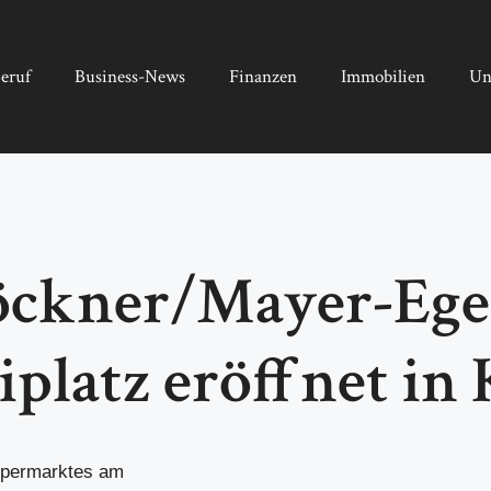
eruf
Business-News
Finanzen
Immobilien
Un
öckner/Mayer-Ege
platz eröffnet in 
upermarktes am