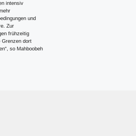
n intensiv
 mehr
sbedingungen und
e. Zur
en frühzeitig
e Grenzen dort
den“, so Mahboobeh