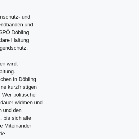
nschutz- und
endbanden und
e SPÖ Döbling
klare Haltung
ugendschutz.
en wird,
altung.
schen in Döbling
e kurzfristigen
 Wer politische
sdauer widmen und
n und den
 bis sich alle
le Miteinander
nde