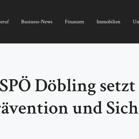
eruf
Business-News
Finanzen
Immobilien
Un
SPÖ Döbling setzt
ävention und Siche