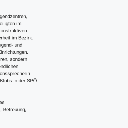
ugendzentren,
iligten im
konstruktiven
heit im Bezirk.
Jugend- und
inrichtungen.
rren, sondern
endlichen
ionssprecherin
 Klubs in der SPÖ
tes
n, Betreuung,