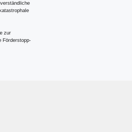
nverständliche
katastrophale
e zur
e Förderstopp-