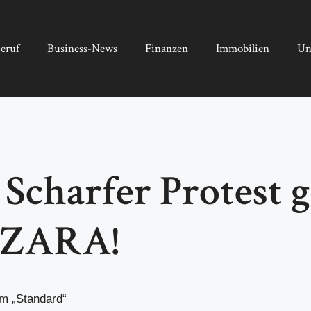
eruf
Business-News
Finanzen
Immobilien
Un
Scharfer Protest 
r ZARA!
m „Standard“