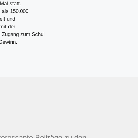
al statt.
 als 150.000
elt und
mit der
ng Zugang zum Schul
 Gewinn.
nteressante Beiträge zu den