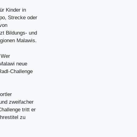
r Kinder in
po, Strecke oder
 von
zt Bildungs- und
egionen Malawis.
. Wer
 Malawi neue
Radl-Challenge
ortler
 und zweifacher
llenge tritt er
restitel zu