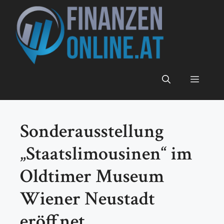
Zum
Inhalt
springen
Menü
Sonderausstellung
„Staatslimousinen“ im
Oldtimer Museum
Wiener Neustadt
eröffnet