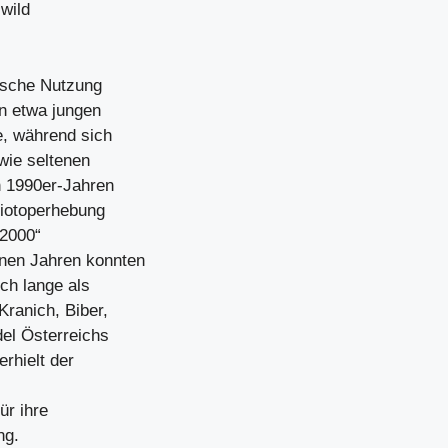
wild
ische Nutzung
n etwa jungen
, während sich
wie seltenen
n 1990er-Jahren
Biotoperhebung
 2000“
enen Jahren konnten
ich lange als
Kranich, Biber,
del Österreichs
rhielt der
ür ihre
ng.