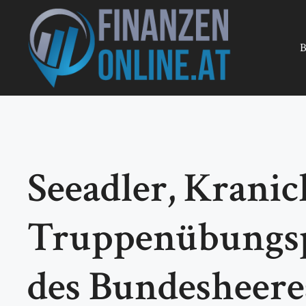
Zum
Inhalt
springen
B
Seeadler, Krani
Truppenübungspl
des Bundesheere