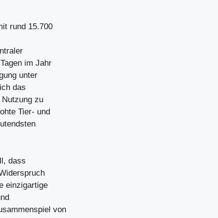
mit rund 15.700
ntraler
Tagen im Jahr
igung unter
sich das
e Nutzung zu
ohte Tier- und
eutendsten
ll, dass
 Widerspruch
 einzigartige
und
Zusammenspiel von