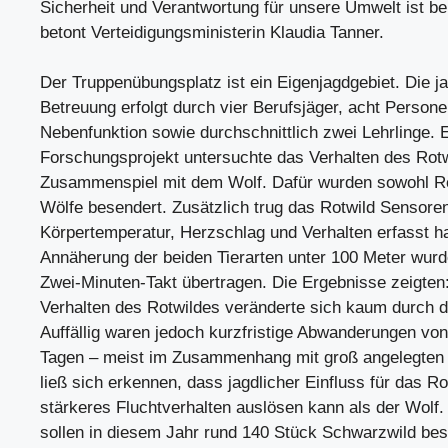
Sicherheit und Verantwortung für unsere Umwelt ist be
betont Verteidigungsministerin Klaudia Tanner.
Der Truppenübungsplatz ist ein Eigenjagdgebiet. Die j
Betreuung erfolgt durch vier Berufsjäger, acht Personen
Nebenfunktion sowie durchschnittlich zwei Lehrlinge.
Forschungsprojekt untersuchte das Verhalten des Rot
Zusammenspiel mit dem Wolf. Dafür wurden sowohl Ro
Wölfe besendert. Zusätzlich trug das Rotwild Sensoren
Körpertemperatur, Herzschlag und Verhalten erfasst h
Annäherung der beiden Tierarten unter 100 Meter wurd
Zwei-Minuten-Takt übertragen. Die Ergebnisse zeigte
Verhalten des Rotwildes veränderte sich kaum durch 
Auffällig waren jedoch kurzfristige Abwanderungen von
Tagen – meist im Zusammenhang mit groß angelegten
ließ sich erkennen, dass jagdlicher Einfluss für das Ro
stärkeres Fluchtverhalten auslösen kann als der Wolf
sollen in diesem Jahr rund 140 Stück Schwarzwild be