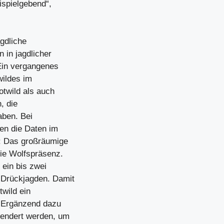
ispielgebend“,
agdliche
 in jagdlicher
 Ein vergangenes
wildes im
twild als auch
, die
aben. Bei
en die Daten im
n: Das großräumige
die Wolfspräsenz.
 ein bis zwei
 Drückjagden. Damit
twild ein
. Ergänzend dazu
sendert werden, um