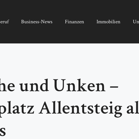
eruf
Business-News
Finanzen
Immobilien
Un
che und Unken –
atz Allentsteig a
s