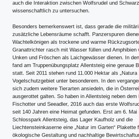
auch die Interaktion zwischen Wolfsrudel und Schwarz
wissenschaftlich zu untersuchen.
Besonders bemerkenswert ist, dass gerade die militär
zusätzliche Lebensräume schafft. Panzerspuren diene
Wachtelkönigen als trockene und warme Rückzugsorte
Granattrichter rasch mit Wasser füllen und Amphibien 
Unken und Fröschen als Laichgewässer dienen. In de
fand am Truppenübungsplatz Allentsteig eine genaue 
statt. Seit 2011 stehen rund 11.000 Hektar als „Natura
Vogelschutzgebiet unter besonderem. In den vergang
sich zudem weitere Tierarten ansiedeln, die in Österre
ausgerottet galten. So haben in Allentsteig neben dem 
Fischotter und Seeadler, 2016 auch das erste Wolfsru
seit 140 Jahren eine Heimat gefunden. Erst am 6. Mai e
Schlosspark Allentsteig, das Lager Kaufholz und die
Liechtensteinkaserne eine „Natur im Garten“ Plakette f
ökologische Gestaltung und nachhaltige Bewirtschaftu