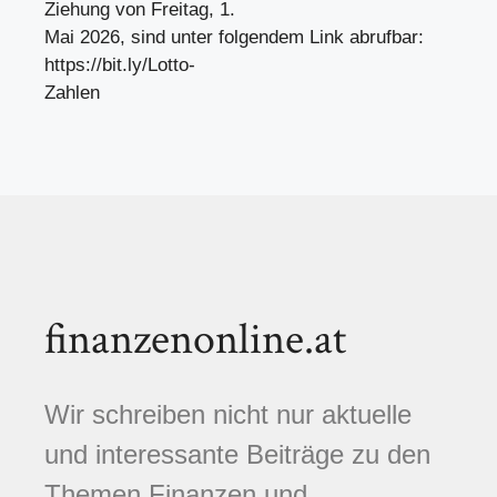
Ziehung von Freitag, 1.
Mai 2026, sind unter folgendem Link abrufbar:
https://bit.ly/Lotto-
Zahlen
finanzenonline.at
Wir schreiben nicht nur aktuelle
und interessante Beiträge zu den
Themen Finanzen und