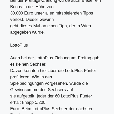
Bei der Freitags-Ziehung wurde auch wieder ein
Bonus in der Höhe von
30.000 Euro unter allen mitspielenden Tipps
verlost. Dieser Gewinn
geht dieses Mal an einen Tipp, der in Wien
abgegeben wurde.
LottoPlus
Auch bei der LottoPlus Ziehung am Freitag gab
es keinen Sechser.
Davon konnten hier aber die LottoPlus Fünfer
profitieren. Wie in den
Spielbedingungen vorgesehen, wurde die
Gewinnsumme des Sechsers auf
sie aufgeteilt, jeder der 60 LottoPlus Fünfer
erhält knapp 5.200
Euro. Beim LottoPlus Sechser der nächsten