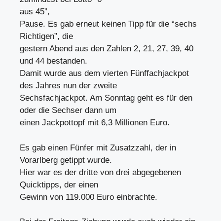
aus 45”,
Pause. Es gab erneut keinen Tipp für die “sechs
Richtigen”, die
gestern Abend aus den Zahlen 2, 21, 27, 39, 40
und 44 bestanden.
Damit wurde aus dem vierten Fünffachjackpot
des Jahres nun der zweite
Sechsfachjackpot. Am Sonntag geht es für den
oder die Sechser dann um
einen Jackpottopf mit 6,3 Millionen Euro.
Es gab einen Fünfer mit Zusatzzahl, der in
Vorarlberg getippt wurde.
Hier war es der dritte von drei abgegebenen
Quicktipps, der einen
Gewinn von 119.000 Euro einbrachte.