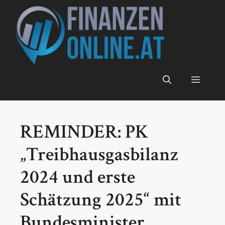
Zum
Inhalt
springen
Menü
REMINDER: PK
„Treibhausgasbilanz
2024 und erste
Schätzung 2025“ mit
Bundesminister