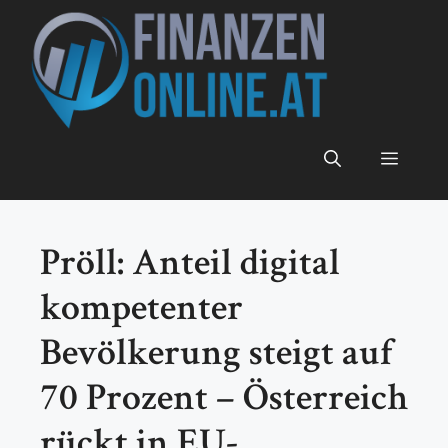
Zum
Inhalt
springen
Menü
Pröll: Anteil digital
kompetenter
Bevölkerung steigt auf
70 Prozent – Österreich
rückt in EU-