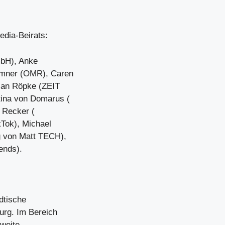
edia-Beirats:
mbH), Anke
emner (OMR), Caren
ian Röpke (ZEIT
tina von Domarus (
 Recker (
kTok), Michael
g von Matt TECH),
ends).
dtische
burg. Im Bereich
sweite