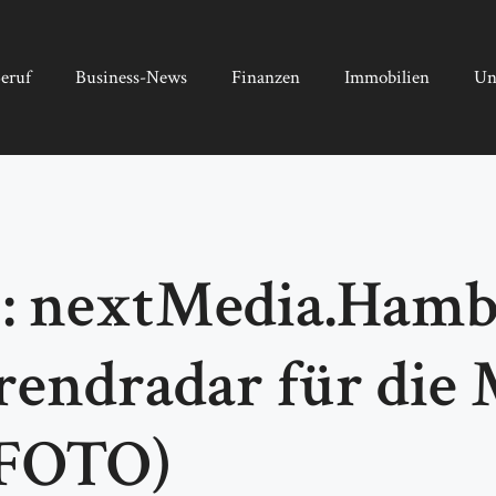
eruf
Business-News
Finanzen
Immobilien
Un
6: nextMedia.Ham
Trendradar für die
(FOTO)