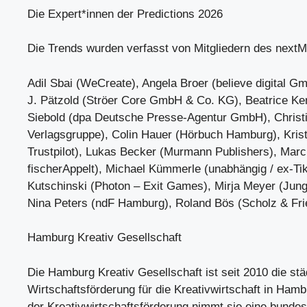
Die Expert*innen der Predictions 2026
Die Trends wurden verfasst von Mitgliedern des nextM
Adil Sbai (WeCreate), Angela Broer (believe digital G
J. Pätzold (Ströer Core GmbH & Co. KG), Beatrice K
Siebold (dpa Deutsche Presse-Agentur GmbH), Christ
Verlagsgruppe), Colin Hauer (Hörbuch Hamburg), Kris
Trustpilot), Lukas Becker (Murmann Publishers), Marc
fischerAppelt), Michael Kümmerle (unabhängig / ex-Ti
Kutschinski (Photon – Exit Games), Mirja Meyer (Jun
Nina Peters (ndF Hamburg), Roland Bös (Scholz & Fri
Hamburg Kreativ Gesellschaft
Die Hamburg Kreativ Gesellschaft ist seit 2010 die stä
Wirtschaftsförderung für die Kreativwirtschaft in Ham
der Kreativwirtschaftsförderung nimmt sie eine bunde