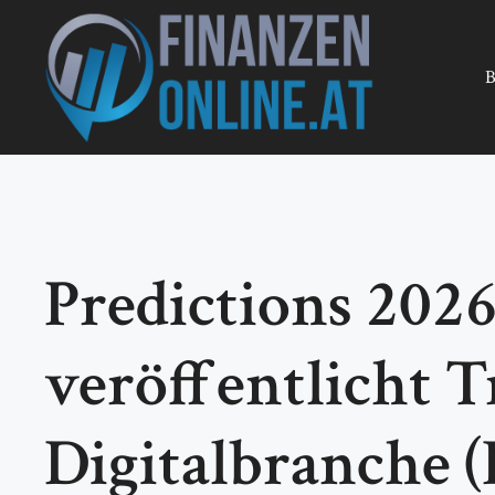
Zum
Inhalt
springen
B
Predictions 202
veröffentlicht 
Digitalbranche 