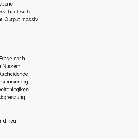
iebene
rschärft sich
nt-Output massiv
 Frage nach
e Nutzer*
ntscheidende
ositionierung
eitenlogiken.
 Abgrenzung
ird neu