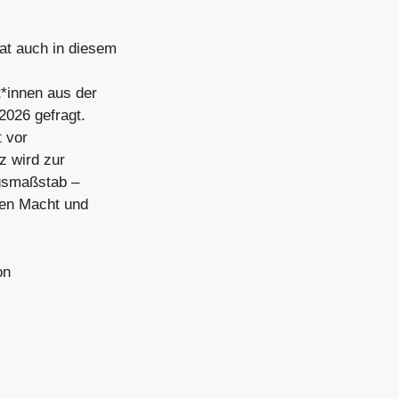
at auch in diesem
t*innen aus der
2026 gefragt.
t vor
z wird zur
olgsmaßstab –
ben Macht und
on