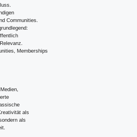
luss.
ndigen
nd Communities.
 grundlegend:
fentlich
 Relevanz.
unities, Memberships
 Medien,
erte
assische
eativität als
 sondern als
it.