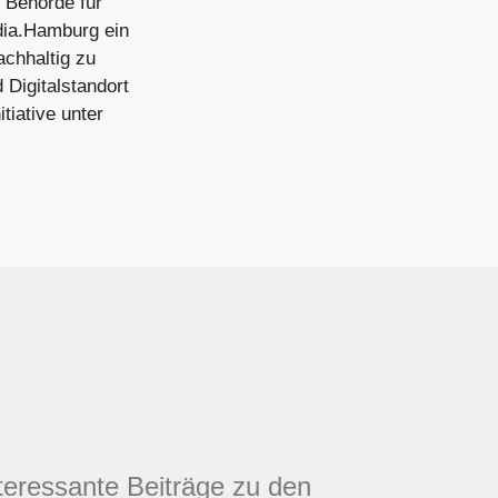
e Behörde für
dia.Hamburg ein
achhaltig zu
 Digitalstandort
tiative unter
nteressante Beiträge zu den