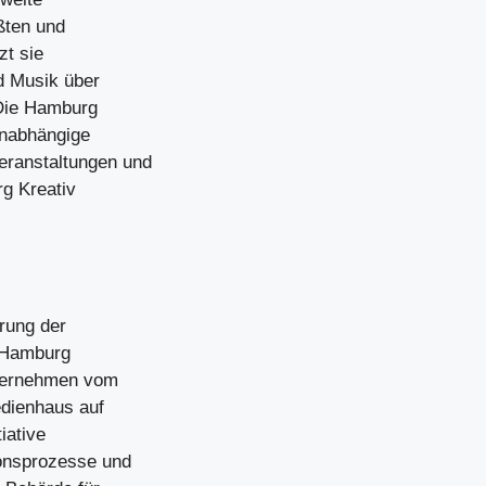
ößten und
zt sie
nd Musik über
 Die Hamburg
 unabhängige
eranstaltungen und
g Kreativ
erung der
r Hamburg
nternehmen vom
edienhaus auf
iative
ionsprozesse und