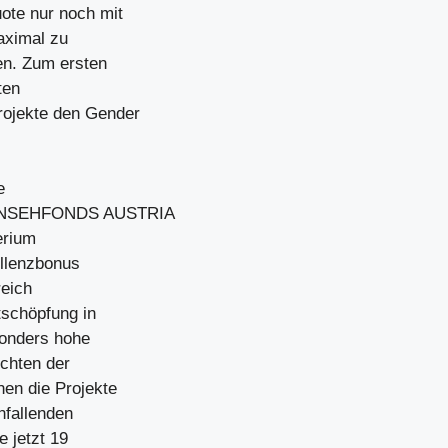
ote nur noch mit
aximal zu
en. Zum ersten
ten
rojekte den Gender
e
FERNSEHFONDS AUSTRIA
erium
ellenzbonus
reich
schöpfung in
sonders hohe
chten der
nen die Projekte
nfallenden
 jetzt 19