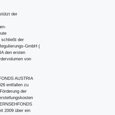
tützt der
ien-
eute
 schließt der
Regulierungs-GmbH (
A den ersten
rdervolumen von
EHFONDS AUSTRIA
26 entfallen zu
 Förderung der
rstellungskosten
en (FERNSEHFONDS
t 2009 über ein