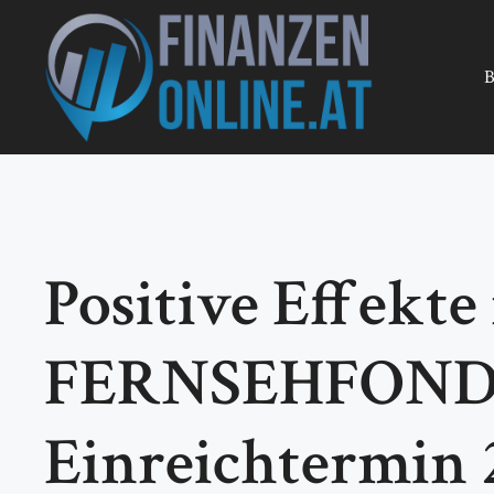
Zum
Inhalt
springen
B
Positive Effekte
FERNSEHFONDS
Einreichtermin 