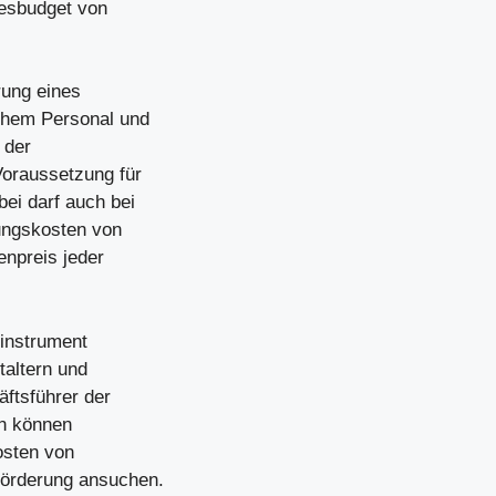
hresbudget von
ung eines
ichem Personal und
 der
Voraussetzung für
ei darf auch bei
lungskosten von
enpreis jeder
sinstrument
taltern und
äftsführer der
un können
osten von
Förderung ansuchen.