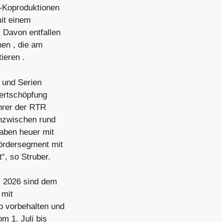
n-Koproduktionen
it einem
 Davon entfallen
nen , die am
ieren .
- und Serien
Wertschöpfung
hrer der RTR
inzwischen rund
aben heuer mit
Fördersegment mit
“, so Struber.
 2026 sind dem
 mit
o vorbehalten und
m 1. Juli bis