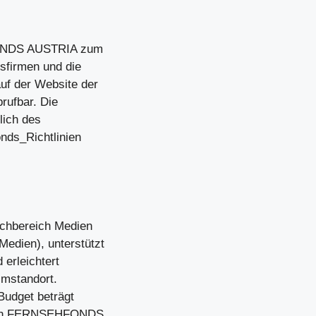
FONDS AUSTRIA zum
nsfirmen und die
uf der Website der
brufbar. Die
ich des
onds_Richtlinien
chbereich Medien
edien), unterstützt
 erleichtert
lmstandort.
Budget beträgt
er den FERNSEHFONDS