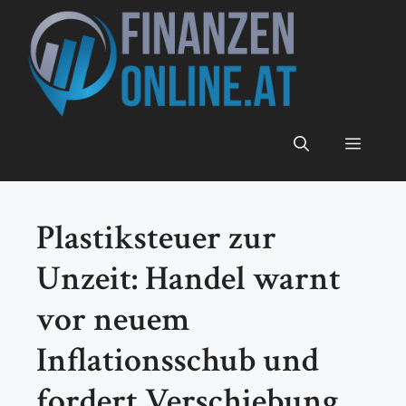
Zum
Inhalt
springen
Menü
Plastiksteuer zur
Unzeit: Handel warnt
vor neuem
Inflationsschub und
fordert Verschiebung