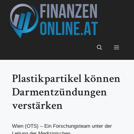
Zum
Inhalt
springen
Menü
Plastikpartikel können
Darmentzündungen
verstärken
Wien (OTS) – Ein Forschungsteam unter der
Leitung der Medizinischen