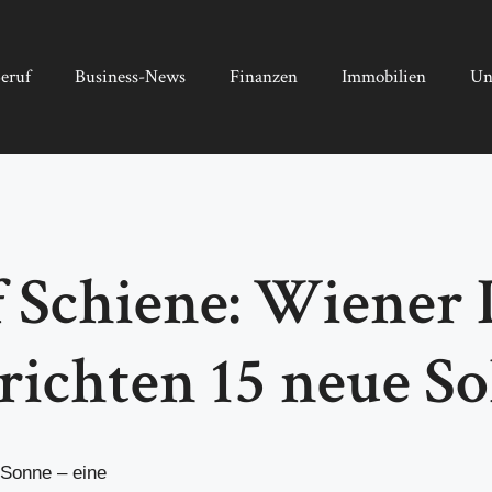
eruf
Business-News
Finanzen
Immobilien
Un
f Schiene: Wiener 
richten 15 neue S
 Sonne – eine