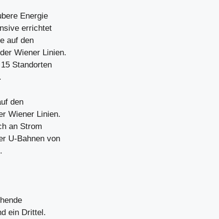
ubere Energie
sive errichtet
e auf den
er Wiener Linien.
 15 Standorten
.
auf den
r Wiener Linien.
ich an Strom
ner U-Bahnen von
.
ehende
 ein Drittel.