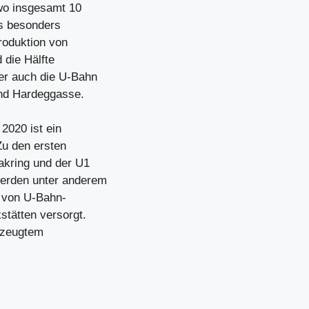
 wo insgesamt 10
es besonders
roduktion von
 die Hälfte
er auch die U-Bahn
und Hardeggasse.
2020 ist ein
Zu den ersten
akring und der U1
erden unter anderem
k von U-Bahn-
tätten versorgt.
erzeugtem