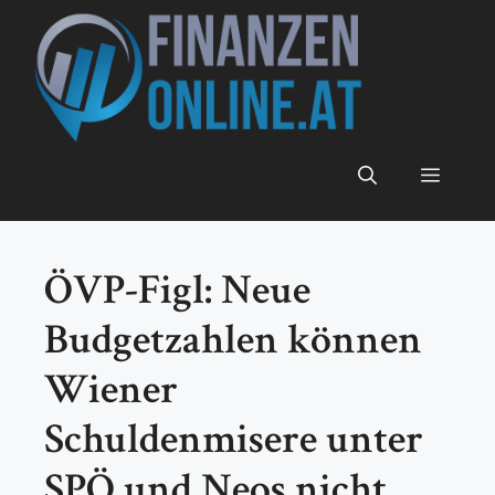
Zum
Inhalt
springen
Menü
ÖVP-Figl: Neue
Budgetzahlen können
Wiener
Schuldenmisere unter
SPÖ und Neos nicht