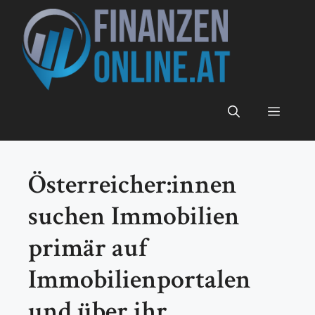
Zum
Inhalt
springen
Menü
Österreicher:innen
suchen Immobilien
primär auf
Immobilienportalen
und über ihr