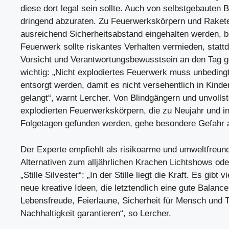
diese dort legal sein sollte. Auch von selbstgebauten B
dringend abzuraten. Zu Feuerwerkskörpern und Rakete
ausreichend Sicherheitsabstand eingehalten werden, b
Feuerwerk sollte riskantes Verhalten vermieden, statt
Vorsicht und Verantwortungsbewusstsein an den Tag g
wichtig: „Nicht explodiertes Feuerwerk muss unbedin
entsorgt werden, damit es nicht versehentlich in Kind
gelangt“, warnt Lercher. Von Blindgängern und unvolls
explodierten Feuerwerkskörpern, die zu Neujahr und i
Folgetagen gefunden werden, gehe besondere Gefahr 
Der Experte empfiehlt als risikoarme und umweltfreund
Alternativen zum alljährlichen Krachen Lichtshows od
„Stille Silvester“: „In der Stille liegt die Kraft. Es gibt vi
neue kreative Ideen, die letztendlich eine gute Balanc
Lebensfreude, Feierlaune, Sicherheit für Mensch und T
Nachhaltigkeit garantieren“, so Lercher.