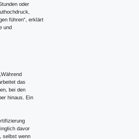
 Stunden oder
uthochdruck,
n führen“, erklärt
e und
: „Während
arbeitet das
en, bei den
er hinaus. Ein
tifizierung
inglich davor
, selbst wenn