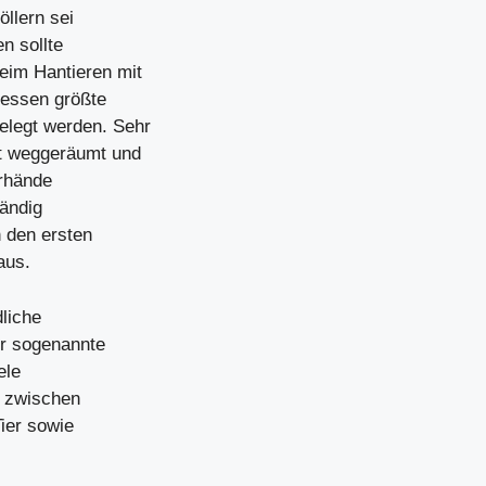
öllern sei
n sollte
eim Hantieren mit
dessen größte
elegt werden. Sehr
gt weggeräumt und
erhände
tändig
n den ersten
aus.
liche
er sogenannte
ele
e zwischen
ier sowie