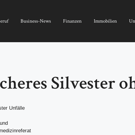
eruf
Business-News
Finanzen
Immobilien
Un
heres Silvester o
ter Unfälle
 und
medizinreferat