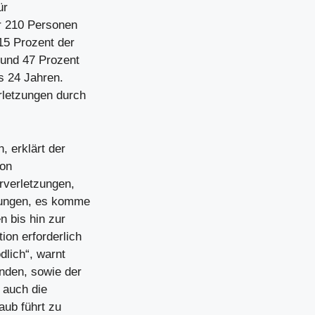
ür
hr 210 Personen
15 Prozent der
 und 47 Prozent
s 24 Jahren.
rletzungen durch
, erklärt der
von
rverletzungen,
rungen, es komme
 bis hin zur
ion erforderlich
dlich“, warnt
nden, sowie der
 auch die
aub führt zu