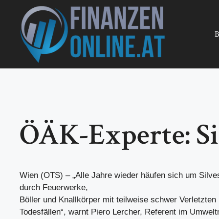
Zum
Inhalt
springen
B
ÖÄK-Experte: Sic
Wien (OTS) – „Alle Jahre wieder häufen sich um Silves
durch Feuerwerke,
Böller und Knallkörper mit teilweise schwer Verletzten
Todesfällen“, warnt Piero Lercher, Referent im Umwelt