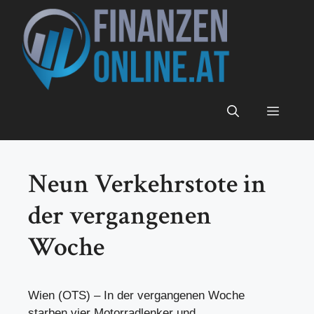
Zum
Inhalt
springen
Menü
Neun Verkehrstote in
der vergangenen
Woche
Wien (OTS) – In der vergangenen Woche
starben vier Motorradlenker und