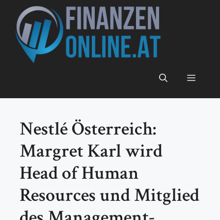
Zum
Inhalt
springen
Menü
Nestlé Österreich:
Margret Karl wird
Head of Human
Resources und Mitglied
des Management-