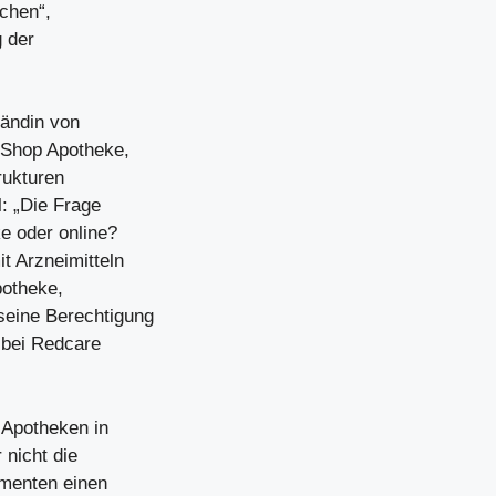
chen“,
 der
tändin von
Shop Apotheke,
rukturen
l: „Die Frage
ke oder online?
t Arzneimitteln
potheke,
seine Berechtigung
 bei Redcare
 Apotheken in
 nicht die
amenten einen