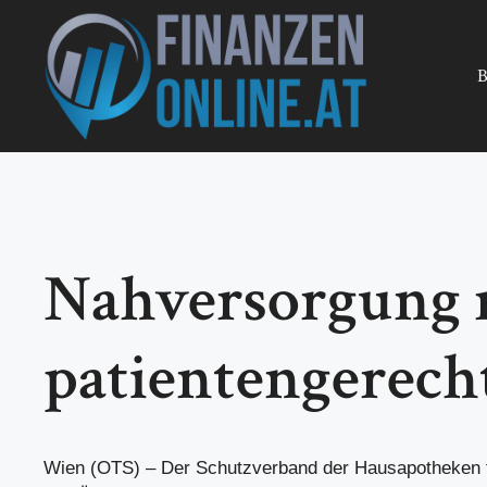
Zum
Inhalt
springen
B
Nahversorgung 
patientengerecht
Wien (OTS) – Der Schutzverband der Hausapotheken 