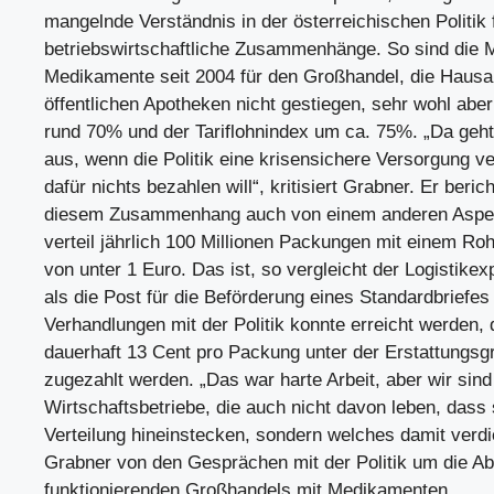
mangelnde Verständnis in der österreichischen Politik 
betriebswirtschaftliche Zusammenhänge. So sind die 
Medikamente seit 2004 für den Großhandel, die Hausa
öffentlichen Apotheken nicht gestiegen, sehr wohl abe
rund 70% und der Tariflohnindex um ca. 75%. „Da geht 
aus, wenn die Politik eine krisensichere Versorgung ve
dafür nichts bezahlen will“, kritisiert Grabner. Er berich
diesem Zusammenhang auch von einem anderen Aspek
verteil jährlich 100 Millionen Packungen mit einem R
von unter 1 Euro. Das ist, so vergleicht der Logistikex
als die Post für die Beförderung eines Standardbrief
Verhandlungen mit der Politik konnte erreicht werden,
dauerhaft 13 Cent pro Packung unter der Erstattungsg
zugezahlt werden. „Das war harte Arbeit, aber wir sind
Wirtschaftsbetriebe, die auch nicht davon leben, dass 
Verteilung hineinstecken, sondern welches damit verdi
Grabner von den Gesprächen mit der Politik um die A
funktionierenden Großhandels mit Medikamenten.