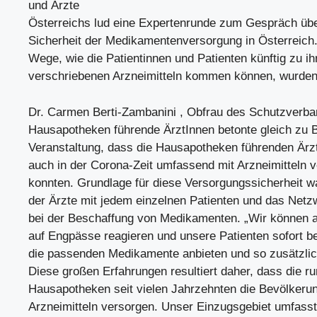
und Ärzte
Österreichs lud eine Expertenrunde zum Gespräch über
Sicherheit der Medikamentenversorgung in Österreich
Wege, wie die Patientinnen und Patienten künftig zu ih
verschriebenen Arzneimitteln kommen können, wurden 
Dr. Carmen Berti-Zambanini , Obfrau des Schutzverb
Hausapotheken führende ÄrztInnen betonte gleich zu 
Veranstaltung, dass die Hausapotheken führenden Ärzt
auch in der Corona-Zeit umfassend mit Arzneimitteln 
konnten. Grundlage für diese Versorgungssicherheit w
der Ärzte mit jedem einzelnen Patienten und das Netz
bei der Beschaffung von Medikamenten. „Wir können a
auf Engpässe reagieren und unsere Patienten sofort b
die passenden Medikamente anbieten und so zusätzli
Diese großen Erfahrungen resultiert daher, dass die r
Hausapotheken seit vielen Jahrzehnten die Bevölkerun
Arzneimitteln versorgen. Unser Einzugsgebiet umfasst