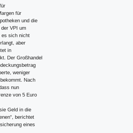
für
Margen für
potheken und die
r der VPI um
es sich nicht
rlangt, aber
tet in
t. Der Großhandel
ohdeckungsbetrag
perte, weniger
es bekommt. Nach
 dass nun
renze von 5 Euro
sie Geld in die
enen“, berichtet
bsicherung eines