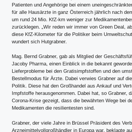
Patienten und Angehörige bei einem uneingeschränkte
für alle Hausärzte in ganz Österreich jährlich nach d
um rund 24 Mio. KfZ-km weniger zur Medikamentenbe
zurücklegen. „Wir reden wir immer von Green Deal, ab
diese KfZ-Kilometer für die Politiker beim Umweltschut
wundert sich Hutgrabner.
Mag. Bernd Grabner, gab als Mitglied der Geschäftsfü
Jacoby Pharma, einen Einblick in die bekannt geword
Lieferprobleme bei den Gratisimpfstoffen und den ums
Bestellmodus für Ärzte. Dabei verwies Grabner auf di
Politik. Diese hat den Großhandel aus Ankauf und Vert
Impfstoffe herausgenommen. Dabei hat, so Grabner, da
Corona-Krise gezeigt, dass die bewährten Wege bei d
Medikamenten die resilientesten sind.
Grabner, der viele Jahre in Brüssel Präsident des Ver
Arzneimittelvollgroßhändler in Europa war, beklagte a