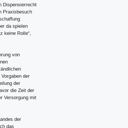
n Dispensierrecht
em Praxisbesuch
schaffung
er da spielen
z keine Rolle“,
hrung von
enen
tändlichen
e Vorgaben der
eilung der
vor die Zeit der
er Versorgung mit
bandes der
uch das