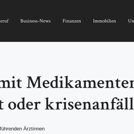
eruf
Business-News
Finanzen
Immobilien
Un
mit Medikamenten
 oder krisenanfäll
führenden Ärztinnen