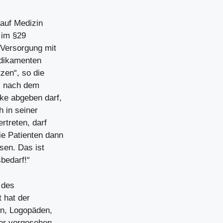
 auf Medizin
 im §29
 Versorgung mit
edikamenten
zen“, so die
ss nach dem
ke abgeben darf,
h in seiner
rtreten, darf
e Patienten dann
sen. Das ist
sbedarf!“
 des
 hat der
n, Logopäden,
er vorgesehen,