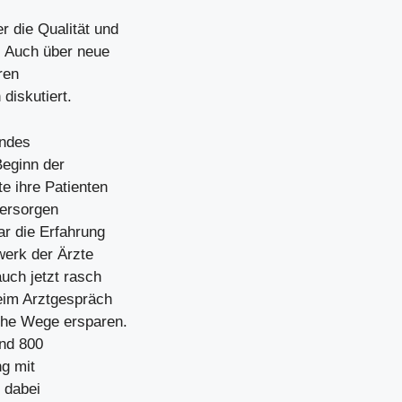
 die Qualität und
. Auch über neue
ren
diskutiert.
andes
Beginn der
e ihre Patienten
versorgen
ar die Erfahrung
werk der Ärzte
uch jetzt rasch
eim Arztgespräch
che Wege ersparen.
und 800
g mit
 dabei