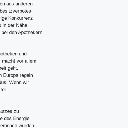
ßen aus anderen
besitzverbotes
rige Konkurrenz
s in der Nähe
 bei den Apothekern
apotheken und
 macht vor allem
it geht,
n Europa regeln
odus. Wenn wir
ter
hutzes zu
ie des Energie
. Demnach würden