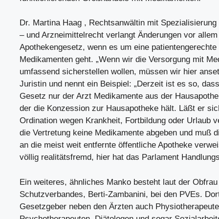
Dr. Martina Haag , Rechtsanwältin mit Spezialisierung
– und Arzneimittelrecht verlangt Änderungen vor allem
Apothekengesetz, wenn es um eine patientengerechte
Medikamenten geht. „Wenn wir die Versorgung mit M
umfassend sicherstellen wollen, müssen wir hier anset
Juristin und nennt ein Beispiel: „Derzeit ist es so, da
Gesetz nur der Arzt Medikamente aus der Hausapothe
der die Konzession zur Hausapotheke hält. Läßt er sic
Ordination wegen Krankheit, Fortbildung oder Urlaub ve
die Vertretung keine Medikamente abgeben und muß di
an die meist weit entfernte öffentliche Apotheke verwei
völlig realitätsfremd, hier hat das Parlament Handlung
Ein weiteres, ähnliches Manko besteht laut der Obfrau
Schutzverbandes, Berti-Zambanini, bei den PVEs. Dort
Gesetzgeber neben den Ärzten auch Physiotherapeute
Psychotherapeuten, Diätologen und sogar Sozialarbeit