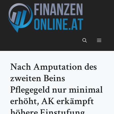
Zum
Inhalt
springen
Menü
Nach Amputation des
zweiten Beins
Pflegegeld nur minimal
erhöht, AK erkämpft
höhere Einstufung