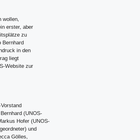
 wollen,
n erster, aber
itsplätze zu
o Bernhard
hdruck in den
rag liegt
OS-Website zur
-Vorstand
l Bernhard (UNOS-
 Markus Hofer (UNOS-
geordneter) und
cca Gölles,