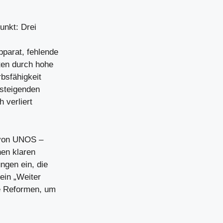
unkt: Drei
pparat, fehlende
ten durch hohe
bsfähigkeit
 steigenden
h verliert
 von UNOS –
en klaren
ngen ein, die
 ein „Weiter
ge Reformen, um