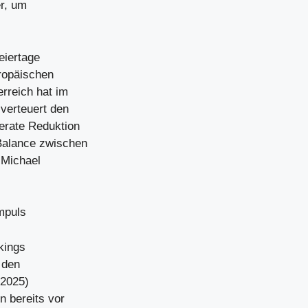
er, um
eiertage
ropäischen
reich hat im
 verteuert den
erate Reduktion
 Balance zwischen
 Michael
impuls
kings
 den
(2025)
n bereits vor