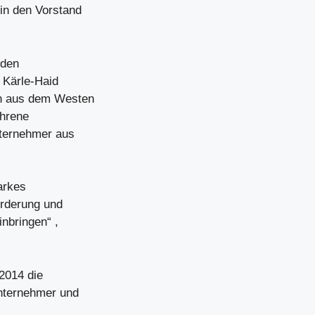
 in den Vorstand
üden
 Kärle-Haid
en aus dem Westen
ahrene
nternehmer aus
arkes
orderung und
nbringen“ ,
2014 die
nternehmer und