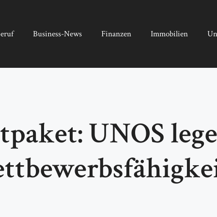
eruf
Business-News
Finanzen
Immobilien
Un
tpaket: UNOS lege
ttbewerbsfähigkei