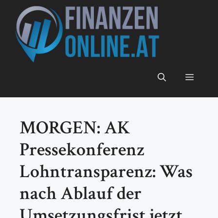
Zum
Inhalt
springen
Menü
MORGEN: AK
Pressekonferenz
Lohntransparenz: Was
nach Ablauf der
Umsetzungsfrist jetzt