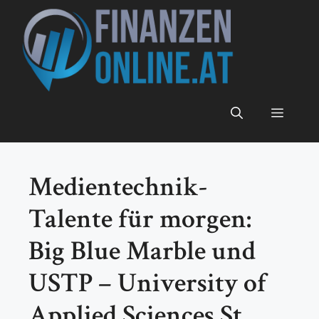
Zum
Inhalt
springen
Menü
Medientechnik-
Talente für morgen:
Big Blue Marble und
USTP – University of
Applied Sciences St.