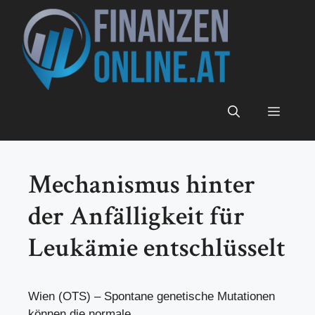
Zum
Inhalt
springen
Menü
Mechanismus hinter
der Anfälligkeit für
Leukämie entschlüsselt
Wien (OTS) – Spontane genetische Mutationen
können die normale