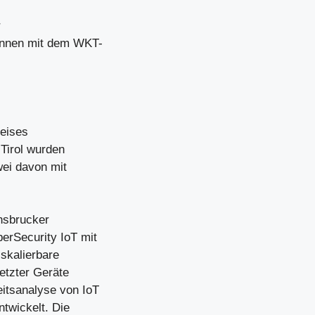
r
:innen mit dem WKT-
reises
Tirol wurden
wei davon mit
nnsbrucker
erSecurity IoT mit
skalierbare
etzter Geräte
itsanalyse von IoT
ntwickelt. Die