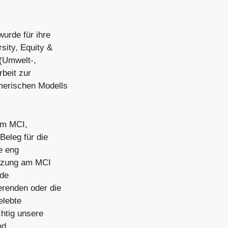
urde für ihre
sity, Equity &
 (Umwelt-,
rbeit zur
merischen Modells
 am MCI,
Beleg für die
e eng
etzung am MCI
nde
erenden oder die
elebte
chtig unsere
nd