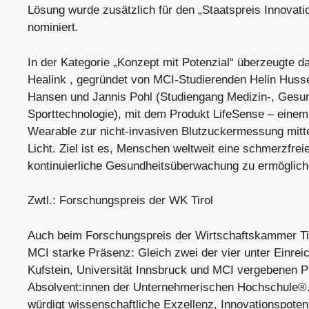
Lösung wurde zusätzlich für den „Staatspreis Innovati
nominiert.
In der Kategorie „Konzept mit Potenzial“ überzeugte d
Healink , gegründet von MCI-Studierenden Helin Husse
Hansen und Jannis Pohl (Studiengang Medizin-, Gesun
Sporttechnologie), mit dem Produkt LifeSense – einem 
Wearable zur nicht-invasiven Blutzuckermessung mitte
Licht. Ziel ist es, Menschen weltweit eine schmerzfreie
kontinuierliche Gesundheitsüberwachung zu ermöglich
Zwtl.: Forschungspreis der WK Tirol
Auch beim Forschungspreis der Wirtschaftskammer Tir
MCI starke Präsenz: Gleich zwei der vier unter Einre
Kufstein, Universität Innsbruck und MCI vergebenen P
Absolvent:innen der Unternehmerischen Hochschule®
würdigt wissenschaftliche Exzellenz, Innovationspoten