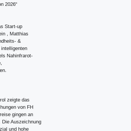
on 2026“
as Start-up
in , Matthias
dheits- &
intelligenten
ls Nahinfrarot-
,
en.
ol zeigte das
ichungen von FH
reise gingen an
. Die Auszeichnung
zial und hohe