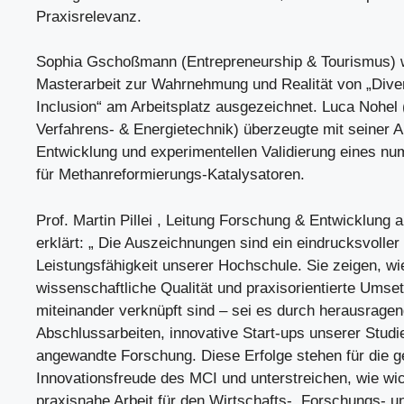
Praxisrelevanz.
Sophia Gschoßmann (Entrepreneurship & Tourismus) w
Masterarbeit zur Wahrnehmung und Realität von „Diver
Inclusion“ am Arbeitsplatz ausgezeichnet. Luca Nohel
Verfahrens- & Energietechnik) überzeugte mit seiner A
Entwicklung und experimentellen Validierung eines nu
für Methanreformierungs-Katalysatoren.
Prof. Martin Pillei , Leitung Forschung & Entwicklung
erklärt: „ Die Auszeichnungen sind ein eindrucksvoller 
Leistungsfähigkeit unserer Hochschule. Sie zeigen, wi
wissenschaftliche Qualität und praxisorientierte Ums
miteinander verknüpft sind – sei es durch herausrage
Abschlussarbeiten, innovative Start-ups unserer Studi
angewandte Forschung. Diese Erfolge stehen für die g
Innovationsfreude des MCI und unterstreichen, wie wi
praxisnahe Arbeit für den Wirtschafts-, Forschungs- u