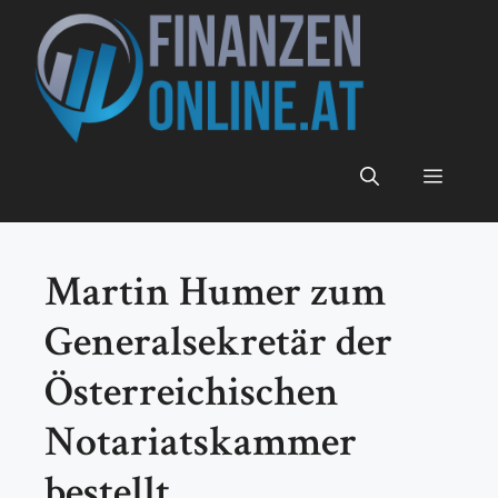
Zum
Inhalt
springen
Menü
Martin Humer zum
Generalsekretär der
Österreichischen
Notariatskammer
bestellt