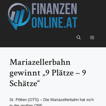
Zum
Inhalt
springen
Menü
Mariazellerbahn
gewinnt „9 Plätze – 9
Schätze“
St. Pölten (OTS) – Die Mariazellerbahn hat sich
in der großen ORF