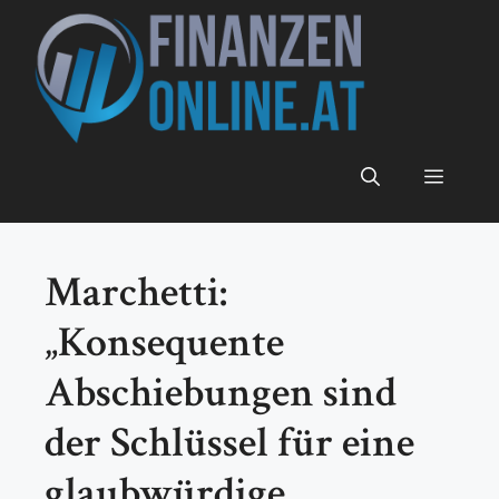
Zum
Inhalt
springen
Menü
Marchetti:
„Konsequente
Abschiebungen sind
der Schlüssel für eine
glaubwürdige