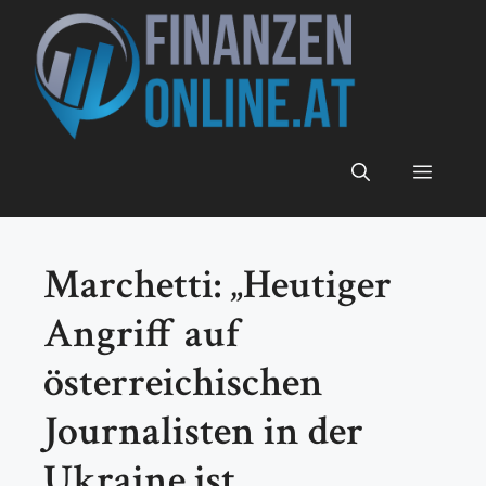
Zum
Inhalt
springen
Menü
Marchetti: „Heutiger
Angriff auf
österreichischen
Journalisten in der
Ukraine ist