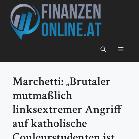
Zum
Inhalt
springen
Menü
Marchetti: „Brutaler
mutmaßlich
linksextremer Angriff
auf katholische
Couleurstudenten ist