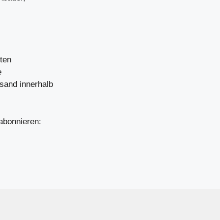
gten
e
sand innerhalb
abonnieren: