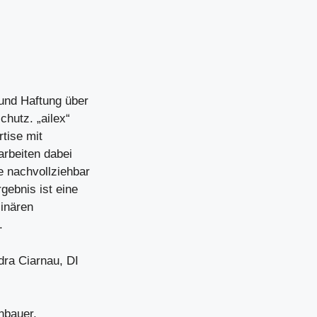
und Haftung über
hutz. „ailex“
rtise mit
arbeiten dabei
 nachvollziehbar
gebnis ist eine
linären
.
ra Ciarnau, DI
nbauer,