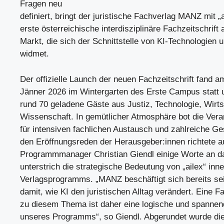
Fragen neu
definiert, bringt der juristische Fachverlag MANZ mit „a
erste österreichische interdisziplinäre Fachzeitschrift 
Markt, die sich der Schnittstelle von KI-Technologien 
widmet.
Der offizielle Launch der neuen Fachzeitschrift fand a
Jänner 2026 im Wintergarten des Erste Campus statt
rund 70 geladene Gäste aus Justiz, Technologie, Wirts
Wissenschaft. In gemütlicher Atmosphäre bot die Ver
für intensiven fachlichen Austausch und zahlreiche G
den Eröffnungsreden der Herausgeber:innen richtete
Programmmanager Christian Giendl einige Worte an d
unterstrich die strategische Bedeutung von „ailex“ inn
Verlagsprogramms. „MANZ beschäftigt sich bereits sei
damit, wie KI den juristischen Alltag verändert. Eine Fa
zu diesem Thema ist daher eine logische und spanne
unseres Programms“, so Giendl. Abgerundet wurde die