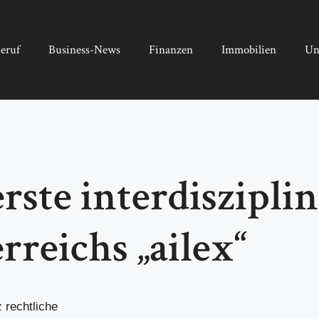
eruf
Business-News
Finanzen
Immobilien
Un
te interdisziplinä
rreichs „ailex“
z rechtliche