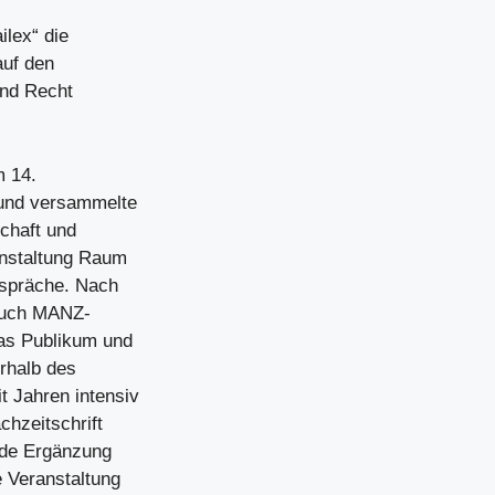
ilex“ die
auf den
und Recht
m 14.
 und versammelte
chaft und
anstaltung Raum
espräche. Nach
 auch MANZ-
as Publikum und
erhalb des
t Jahren intensiv
chzeitschrift
nde Ergänzung
 Veranstaltung