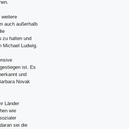
hen.
t weitere
m auch außerhalb
die
 zu halten und
 Michael Ludwig.
ensive
estiegen ist. Es
anerkannt und
n Barbara Novak
hr Länder
chen wie
sozialer
daran sei die