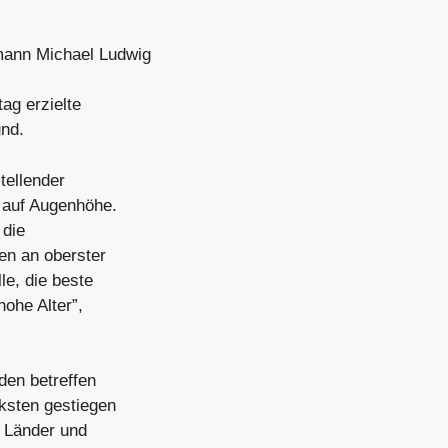
mann Michael Ludwig
ag erzielte
und.
tellender
 auf Augenhöhe.
 die
en an oberster
le, die beste
hohe Alter”,
den betreffen
ksten gestiegen
r Länder und