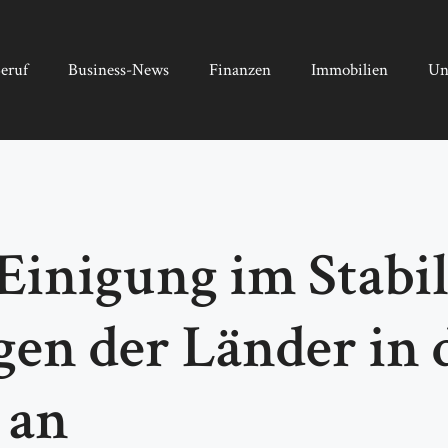
eruf
Business-News
Finanzen
Immobilien
Un
inigung im Stabil
gen der Länder in 
 an